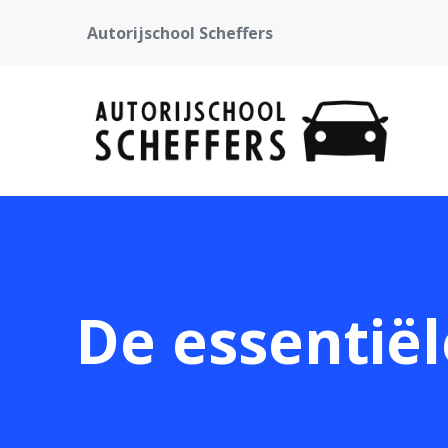
Autorijschool Scheffers
De essentië