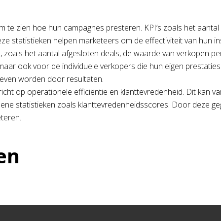
k om te zien hoe hun campagnes presteren. KPI’s zoals het aanta
 Deze statistieken helpen marketeers om de effectiviteit van hun
ies, zoals het aantal afgesloten deals, de waarde van verkopen 
, maar ook voor de individuele verkopers die hun eigen prestati
dreven worden door resultaten.
ericht op operationele efficiëntie en klanttevredenheid. Dit kan
statistieken zoals klanttevredenheidsscores. Door deze gegev
teren.
en