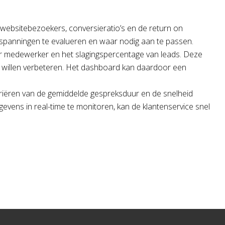
l websitebezoekers, conversieratio’s en de return on
 inspanningen te evalueren en waar nodig aan te passen.
per medewerker en het slagingspercentage van leads. Deze
es willen verbeteren. Het dashboard kan daardoor een
 variëren van de gemiddelde gespreksduur en de snelheid
ens in real-time te monitoren, kan de klantenservice snel