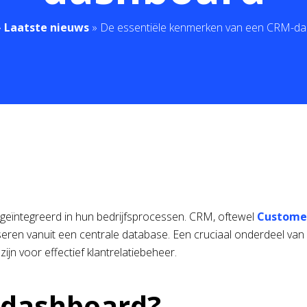
»
Laatste nieuws
»
De essentiële kenmerken van een CRM-d
geïntegreerd in hun bedrijfsprocessen. CRM, oftewel
Custome
liseren vanuit een centrale database. Een cruciaal onderdeel va
zijn voor effectief klantrelatiebeheer.
n dashboard?