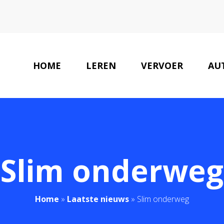
HOME
LEREN
VERVOER
AU
Slim onderweg
Home
»
Laatste nieuws
»
Slim onderweg